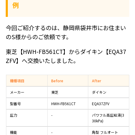
例
今回ご紹介するのは、静岡県袋井市にお住まい
のS様からのご依頼です。
東芝【HWH-FB561CT】からダイキン【EQA37
ZFV】へ交換いたしました。
機種項目
Before
After
メーカー
東芝
ダイキン
型番号
HWH-FB561CT
EQA37ZFV
圧力
-
パワフル高圧給湯(3
30kPa)
機能
-
角型 フルオート