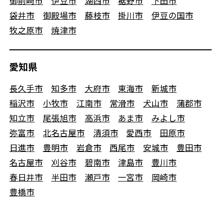
御前崎市
伊豆市
湖西市
裾野市
下田市
袋井市
御殿場市
藤枝市
掛川市
伊豆の国市
牧之原市
焼津市
愛知県
長久手市
知多市
大府市
東海市
新城市
稲沢市
小牧市
江南市
常滑市
犬山市
蒲郡市
知立市
尾張旭市
高浜市
あま市
みよし市
弥富市
北名古屋市
清須市
愛西市
田原市
日進市
豊明市
岩倉市
西尾市
安城市
豊田市
名古屋市
刈谷市
碧南市
津島市
豊川市
春日井市
半田市
瀬戸市
一宮市
岡崎市
豊橋市