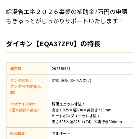
給湯省エネ２０２６事業の補助金7万円の申請
もきゅっとがしっかりサポートいたします！
ダイキン【EQA37ZFV】の特長
発売日
2025年9月
タンク容量／
370L 角型 (3〜5人向け)
タンク形状(対応人
数)
本体サイズmm
貯湯ユニット寸法：
(幅×奥行×高さ)
高さ1,825×幅630×奥行き730mm
ヒートポンプユニット寸法：
高さ635×幅825（+74）×奥行き300mm
給湯機能
フルオート