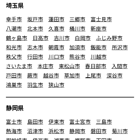
埼玉県
幸手市
坂戸市
蓮田市
三郷市
富士見市
八潮市
北本市
久喜市
桶川市
新座市
鶴ヶ島市
日高市
吉川市
白岡市
ふじみ野市
和光市
志木市
朝霞市
加須市
飯能市
所沢市
秩父市
行田市
川口市
熊谷市
川越市
さいたま市
本庄市
東松山市
春日部市
入間市
戸田市
蕨市
越谷市
草加市
上尾市
深谷市
鴻巣市
羽生市
狭山市
静岡県
富士市
島田市
伊東市
富士宮市
三島市
熱海市
沼津市
浜松市
静岡市
磐田市
菊川市