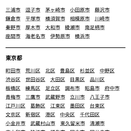
三浦市
逗子市
茅ヶ崎市
小田原市
藤沢市
鎌倉市
平塚市
横須賀市
相模原市
川崎市
秦野市
厚木市
大和市
綾瀬市
南足柄市
座間市
海老名市
伊勢原市
横浜市
東京都
町田市
荒川区
北区
豊島区
杉並区
中野区
渋谷区
世田谷区
大田区
目黒区
品川区
板橋区
練馬区
足立区
調布市
昭島市
府中市
青梅市
三鷹市
武蔵野市
立川市
八王子市
江戸川区
葛飾区
江東区
墨田区
台東区
文京区
新宿区
港区
中央区
千代田区
小金井市
武蔵村山市
東久留米市
清瀬市