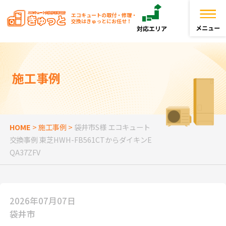
エコキュートの取付・修理・
交換はきゅっとにお任せ！
トップページ
施工事例
きゅっとが選ばれる理由
エコキュートを探す
HOME
>
施工事例
>
袋井市S様 エコキュート
交換事例 東芝HWH-FB561CTからダイキンE
お役立ち情報
QA37ZFV
お客様の声
2026年07月07日
よくある質問
袋井市