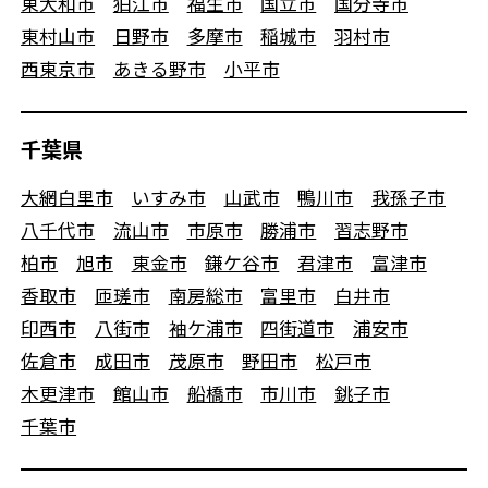
東大和市
狛江市
福生市
国立市
国分寺市
東村山市
日野市
多摩市
稲城市
羽村市
西東京市
あきる野市
小平市
千葉県
大網白里市
いすみ市
山武市
鴨川市
我孫子市
八千代市
流山市
市原市
勝浦市
習志野市
柏市
旭市
東金市
鎌ケ谷市
君津市
富津市
香取市
匝瑳市
南房総市
富里市
白井市
印西市
八街市
袖ケ浦市
四街道市
浦安市
佐倉市
成田市
茂原市
野田市
松戸市
木更津市
館山市
船橋市
市川市
銚子市
千葉市