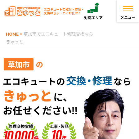
エコキュートの取付・修理・
交換はきゅっとにお任せ！
HOME
>
草加市でエコキュート修理交換なら
トップページ
きゅっと
きゅっとが選ばれる理由
草加市
の
エコキュートを探す
お役立ち情報
お客様の声
よくある質問