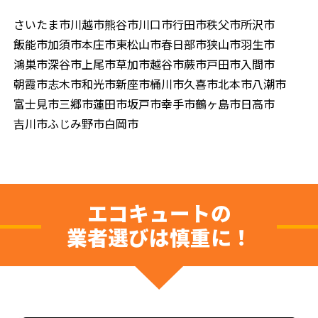
さいたま市
川越市
熊谷市
川口市
行田市
秩父市
所沢市
飯能市
加須市
本庄市
東松山市
春日部市
狭山市
羽生市
鴻巣市
深谷市
上尾市
草加市
越谷市
蕨市
戸田市
入間市
朝霞市
志木市
和光市
新座市
桶川市
久喜市
北本市
八潮市
富士見市
三郷市
蓮田市
坂戸市
幸手市
鶴ヶ島市
日高市
吉川市
ふじみ野市
白岡市
エコキュートの
業者選びは慎重に！