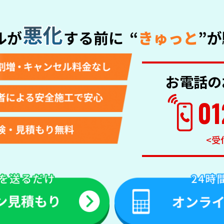
お電話の
01
<受付