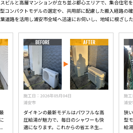
ィスビルと高層マンションが立ち並ぶ都心エリアで、集合住宅を
薄型コンパクトモデルの選定や、共用部に配慮した搬入経路の確
京葉道路を活用し浦安市全域へ迅速にお伺いし、地域に根ざした
BEFORE
AFTER
施工日：2026年05月04日
施工
浦安市
浦安
最
ダイキンの最新モデルはパワフルな高
狭
に
圧給湯が魅力で、毎日のシャワーも快
型
.
適になります。これからの省エネ生...
給湯