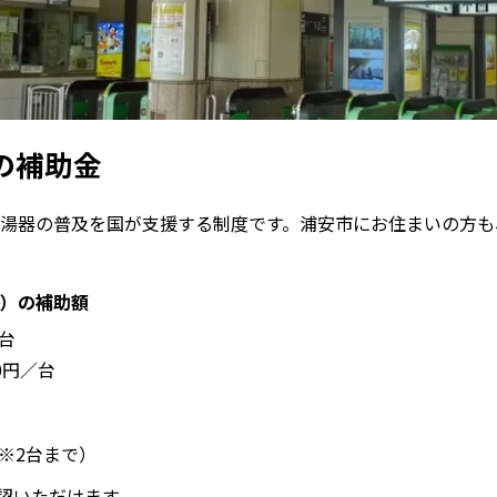
の補助金
率給湯器の普及を国が支援する制度です。浦安市にお住まいの方
器）の補助額
／台
0円／台
（※2台まで）
認いただけます。