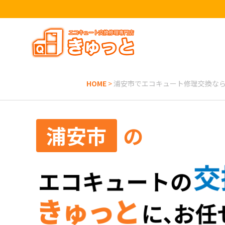
トップページ
きゅっとが選ばれる理由
HOME
>
浦安市でエコキュート修理交換な
エコキュートを探す
お役立ち情報
浦安市
の
お客様の声
よくある質問
SNSアカウント