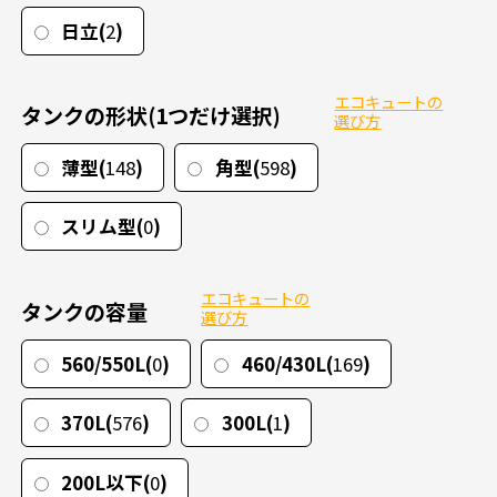
日立(
2
)
SNSアカウント
エコキュートの
タンクの形状(1つだけ選択)
選び方
薄型(
148
)
角型(
598
)
スリム型(
0
)
エコキュートの
タンクの容量
選び方
560/550L(
0
)
460/430L(
169
)
370L(
576
)
300L(
1
)
200L以下(
0
)