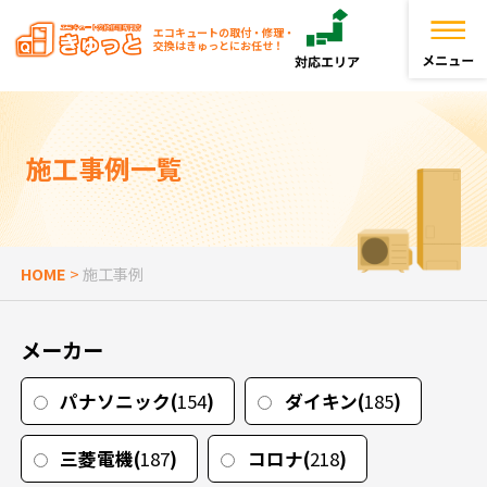
エコキュートの取付・修理・
交換はきゅっとにお任せ！
トップページ
施工事例一覧
きゅっとが選ばれる理由
エコキュートを探す
HOME
>
施工事例
お役立ち情報
メーカー
お客様の声
パナソニック(
154
)
ダイキン(
185
)
よくある質問
三菱電機(
187
)
コロナ(
218
)