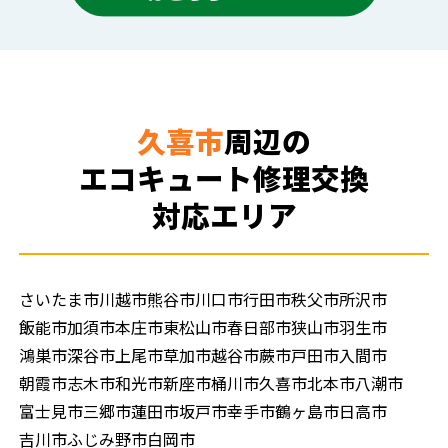
久喜市
周辺の
エコキュート修理交換
対応エリア
さいたま市
川越市
熊谷市
川口市
行田市
秩父市
所沢市
飯能市
加須市
本庄市
東松山市
春日部市
狭山市
羽生市
鴻巣市
深谷市
上尾市
草加市
越谷市
蕨市
戸田市
入間市
朝霞市
志木市
和光市
新座市
桶川市
久喜市
北本市
八潮市
富士見市
三郷市
蓮田市
坂戸市
幸手市
鶴ヶ島市
日高市
吉川市
ふじみ野市
白岡市