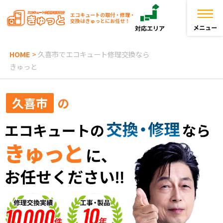
エコキュートの取付・修理・
交換はきゅっとにお任せ！
HOME
>
久喜市でエコキュート修理交換なら
トップページ
きゅっと
きゅっとが選ばれる理由
久喜市
の
エコキュートを探す
お役立ち情報
お客様の声
よくある質問