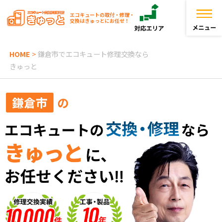
エコキュートの取付・修理・
交換はきゅっとにお任せ！
HOME
>
鎌倉市でエコキュート修理交換なら
トップページ
きゅっと
きゅっとが選ばれる理由
鎌倉市
の
エコキュートを探す
お役立ち情報
お客様の声
よくある質問