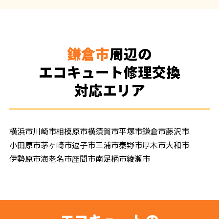
鎌倉市
周辺の
エコキュート修理交換
対応エリア
横浜市
川崎市
相模原市
横須賀市
平塚市
鎌倉市
藤沢市
小田原市
茅ヶ崎市
逗子市
三浦市
秦野市
厚木市
大和市
伊勢原市
海老名市
座間市
南足柄市
綾瀬市