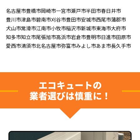
名古屋市
豊橋市
岡崎市
一宮市
瀬戸市
半田市
春日井市
豊川市
津島市
碧南市
刈谷市
豊田市
安城市
西尾市
蒲郡市
犬山市
常滑市
江南市
小牧市
稲沢市
新城市
東海市
大府市
知多市
知立市
尾張旭市
高浜市
岩倉市
豊明市
日進市
田原市
愛西市
清須市
北名古屋市
弥富市
みよし市
あま市
長久手市
エコキュートの
業者選びは慎重に！