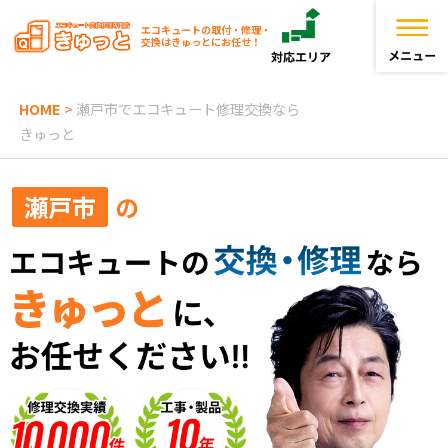
エコキュートの取付・修理・
交換はきゅっとにお任せ！
HOME
>
瀬戸市でエコキュート修理交換なら
トップページ
きゅっと
きゅっとが選ばれる理由
瀬戸市
の
エコキュートを探す
お役立ち情報
お客様の声
よくある質問