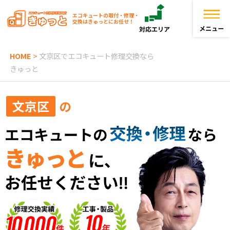
エコキュートの取付・修理・
交換はきゅっとにお任せ！
HOME
>
文京区でエコキュート修理交換なら
トップページ
きゅっと
きゅっとが選ばれる理由
文京区
の
エコキュートを探す
お役立ち情報
お客様の声
よくある質問