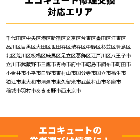
対応エリア
千代田区
中央区
港区
新宿区
文京区
台東区
墨田区
江東区
品川区
目黒区
大田区
世田谷区
渋谷区
中野区
杉並区
豊島区
北区
荒川区
板橋区
練馬区
足立区
葛飾区
江戸川区
八王子市
立川市
武蔵野市
三鷹市
青梅市
府中市
昭島市
調布市
町田市
小金井市
小平市
日野市
東村山市
国分寺市
国立市
福生市
狛江市
東大和市
清瀬市
東久留米市
武蔵村山市
多摩市
稲城市
羽村市
あきる野市
西東京市
エコキュートの