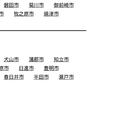
磐田市
菊川市
御前崎市
市
牧之原市
焼津市
犬山市
蒲郡市
知立市
原市
日進市
豊明市
春日井市
半田市
瀬戸市