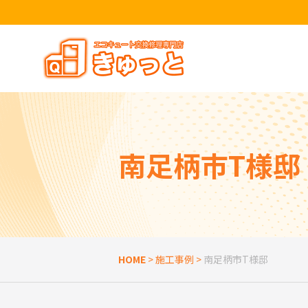
トップページ
きゅっとが選ばれる理由
エコキュートを探す
南足柄市T様邸
お役立ち情報
お客様の声
よくある質問
HOME
>
施工事例
>
南足柄市T様邸
SNSアカウント