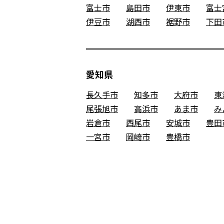
富士市
島田市
伊東市
富士
伊豆市
湖西市
裾野市
下田
愛知県
長久手市
知多市
大府市
東
尾張旭市
高浜市
あま市
み
岩倉市
西尾市
安城市
豊田
一宮市
岡崎市
豊橋市