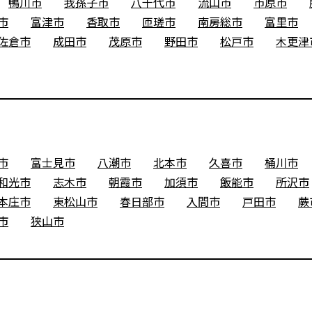
鴨川市
我孫子市
八千代市
流山市
市原市
市
富津市
香取市
匝瑳市
南房総市
富里市
佐倉市
成田市
茂原市
野田市
松戸市
木更津
市
富士見市
八潮市
北本市
久喜市
桶川市
和光市
志木市
朝霞市
加須市
飯能市
所沢市
本庄市
東松山市
春日部市
入間市
戸田市
蕨
市
狭山市