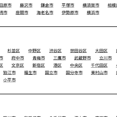
田原市
藤沢市
鎌倉市
平塚市
横須賀市
相模
柄市
座間市
海老名市
伊勢原市
横浜市
杉並区
中野区
渋谷区
世田谷区
大田区
市
府中市
青梅市
三鷹市
武蔵野市
立川市
区
文京区
新宿区
港区
中央区
千代田区
狛江市
福生市
国立市
国分寺市
東村山市
小平市