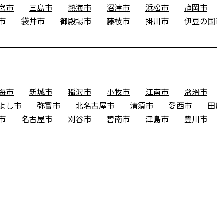
宮市
三島市
熱海市
沼津市
浜松市
静岡市
市
袋井市
御殿場市
藤枝市
掛川市
伊豆の国
海市
新城市
稲沢市
小牧市
江南市
常滑市
よし市
弥富市
北名古屋市
清須市
愛西市
田
市
名古屋市
刈谷市
碧南市
津島市
豊川市