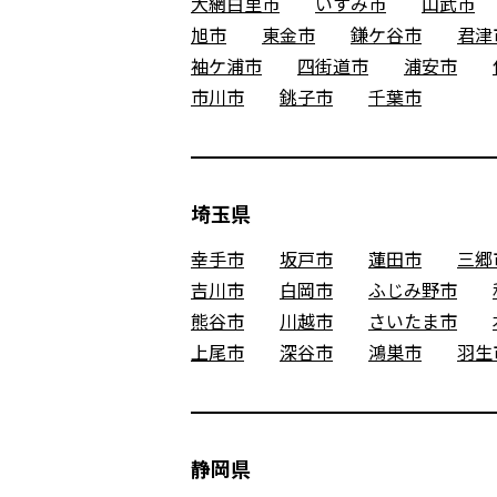
大網白里市
いすみ市
山武市
旭市
東金市
鎌ケ谷市
君津
袖ケ浦市
四街道市
浦安市
市川市
銚子市
千葉市
埼玉県
幸手市
坂戸市
蓮田市
三郷
吉川市
白岡市
ふじみ野市
熊谷市
川越市
さいたま市
上尾市
深谷市
鴻巣市
羽生
静岡県