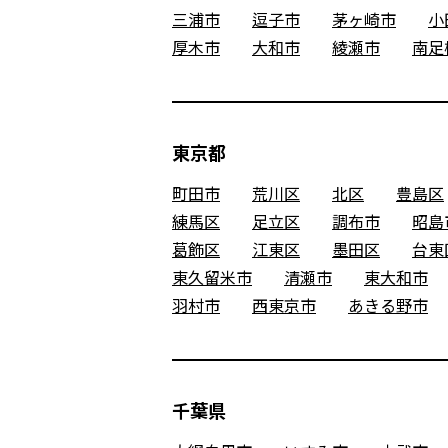
三浦市
逗子市
茅ヶ崎市
小
厚木市
大和市
綾瀬市
南足
東京都
町田市
荒川区
北区
豊島区
練馬区
足立区
調布市
昭島
葛飾区
江東区
墨田区
台東
東久留米市
清瀬市
東大和市
羽村市
西東京市
あきる野市
千葉県