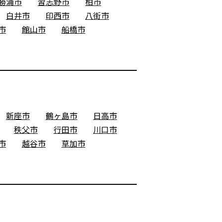
勝浦市
習志野市
柏市
白井市
印西市
八街市
市
館山市
船橋市
新座市
鶴ヶ島市
日高市
秩父市
行田市
川口市
市
越谷市
草加市