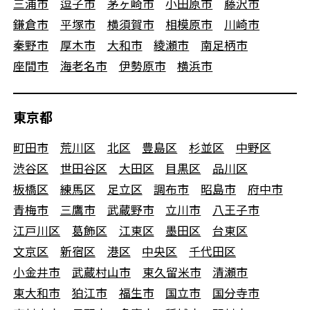
三浦市
逗子市
茅ヶ崎市
小田原市
藤沢市
鎌倉市
平塚市
横須賀市
相模原市
川崎市
秦野市
厚木市
大和市
綾瀬市
南足柄市
座間市
海老名市
伊勢原市
横浜市
東京都
町田市
荒川区
北区
豊島区
杉並区
中野区
渋谷区
世田谷区
大田区
目黒区
品川区
板橋区
練馬区
足立区
調布市
昭島市
府中市
青梅市
三鷹市
武蔵野市
立川市
八王子市
江戸川区
葛飾区
江東区
墨田区
台東区
文京区
新宿区
港区
中央区
千代田区
小金井市
武蔵村山市
東久留米市
清瀬市
東大和市
狛江市
福生市
国立市
国分寺市