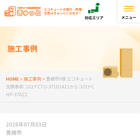
エコキュートの取付・修理・
交換はきゅっとにお任せ！
トップページ
施工事例
きゅっとが選ばれる理由
エコキュートを探す
HOME
>
施工事例
>
豊橋市Y様 エコキュート
交換事例 コロナCTU-371D1A11からコロナC
お役立ち情報
HP-37AZ2
お客様の声
2026年07月03日
よくある質問
豊橋市