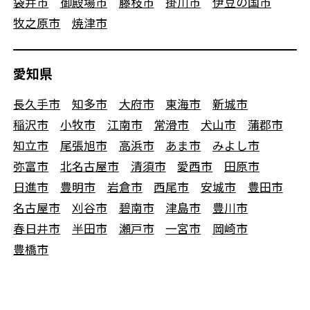
袋井市
御殿場市
藤枝市
掛川市
伊豆の国市
牧之原市
焼津市
愛知県
長久手市
知多市
大府市
東海市
新城市
稲沢市
小牧市
江南市
常滑市
犬山市
蒲郡市
知立市
尾張旭市
高浜市
あま市
みよし市
弥富市
北名古屋市
清須市
愛西市
田原市
日進市
豊明市
岩倉市
西尾市
安城市
豊田市
名古屋市
刈谷市
碧南市
津島市
豊川市
春日井市
半田市
瀬戸市
一宮市
岡崎市
豊橋市