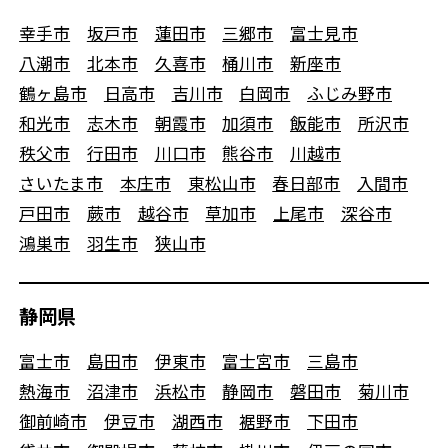
幸手市
坂戸市
蓮田市
三郷市
富士見市
八潮市
北本市
久喜市
桶川市
新座市
鶴ヶ島市
日高市
吉川市
白岡市
ふじみ野市
和光市
志木市
朝霞市
加須市
飯能市
所沢市
秩父市
行田市
川口市
熊谷市
川越市
さいたま市
本庄市
東松山市
春日部市
入間市
戸田市
蕨市
越谷市
草加市
上尾市
深谷市
鴻巣市
羽生市
狭山市
静岡県
富士市
島田市
伊東市
富士宮市
三島市
熱海市
沼津市
浜松市
静岡市
磐田市
菊川市
御前崎市
伊豆市
湖西市
裾野市
下田市