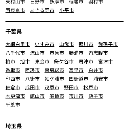
東村山市
日野市
多摩市
稲城市
羽村市
西東京市
あきる野市
小平市
千葉県
大網白里市
いすみ市
山武市
鴨川市
我孫子市
八千代市
流山市
市原市
勝浦市
習志野市
柏市
旭市
東金市
鎌ケ谷市
君津市
富津市
香取市
匝瑳市
南房総市
富里市
白井市
印西市
八街市
袖ケ浦市
四街道市
浦安市
佐倉市
成田市
茂原市
野田市
松戸市
木更津市
館山市
船橋市
市川市
銚子市
千葉市
埼玉県