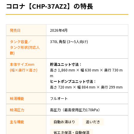
コロナ【CHP-37AZ2】の特長
発売日
2026年4月
タンク容量／
370L 角型 (3〜5人向け)
タンク形状(対応人
数)
本体サイズmm
貯湯ユニット寸法：
(幅×奥行×高さ)
高さ 1,860 mm × 幅 630 mm × 奥行 730 m
m
ヒートポンプユニット寸法：
高さ 720 mm × 幅 884 mm × 奥行 299 mm
給湯機能
フルオート
給湯圧力
高圧力（最高使用圧力170kPa）
主な機能
自動お湯はり
追いだき
省エネ保温・自動保温