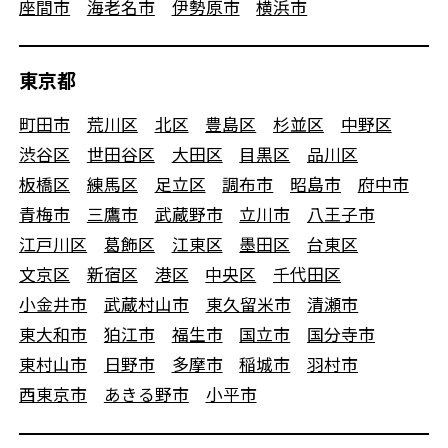
座間市
海老名市
伊勢原市
横浜市
東京都
町田市
荒川区
北区
豊島区
杉並区
中野区
渋谷区
世田谷区
大田区
目黒区
品川区
板橋区
練馬区
足立区
調布市
昭島市
府中市
青梅市
三鷹市
武蔵野市
立川市
八王子市
江戸川区
葛飾区
江東区
墨田区
台東区
文京区
新宿区
港区
中央区
千代田区
小金井市
武蔵村山市
東久留米市
清瀬市
東大和市
狛江市
福生市
国立市
国分寺市
東村山市
日野市
多摩市
稲城市
羽村市
西東京市
あきる野市
小平市