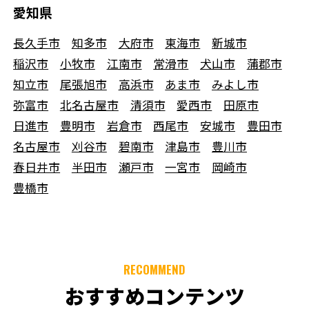
愛知県
長久手市
知多市
大府市
東海市
新城市
稲沢市
小牧市
江南市
常滑市
犬山市
蒲郡市
知立市
尾張旭市
高浜市
あま市
みよし市
弥富市
北名古屋市
清須市
愛西市
田原市
日進市
豊明市
岩倉市
西尾市
安城市
豊田市
名古屋市
刈谷市
碧南市
津島市
豊川市
春日井市
半田市
瀬戸市
一宮市
岡崎市
豊橋市
RECOMMEND
おすすめコンテンツ