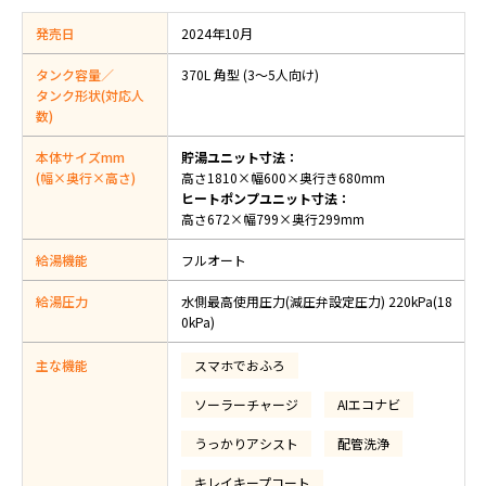
発売日
2024年10月
タンク容量／
370L 角型 (3〜5人向け)
タンク形状(対応人
数)
本体サイズmm
貯湯ユニット寸法：
(幅×奥行×高さ)
高さ1810×幅600×奥行き680mm
ヒートポンプユニット寸法：
高さ672×幅799×奥行299mm
給湯機能
フルオート
給湯圧力
水側最高使用圧力(減圧弁設定圧力) 220kPa(18
0kPa)
主な機能
スマホでおふろ
ソーラーチャージ
AIエコナビ
うっかりアシスト
配管洗浄
キレイキープコート