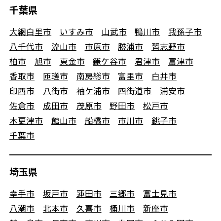
千葉県
大網白里市
いすみ市
山武市
鴨川市
我孫子市
八千代市
流山市
市原市
勝浦市
習志野市
柏市
旭市
東金市
鎌ケ谷市
君津市
富津市
香取市
匝瑳市
南房総市
富里市
白井市
印西市
八街市
袖ケ浦市
四街道市
浦安市
佐倉市
成田市
茂原市
野田市
松戸市
木更津市
館山市
船橋市
市川市
銚子市
千葉市
埼玉県
幸手市
坂戸市
蓮田市
三郷市
富士見市
八潮市
北本市
久喜市
桶川市
新座市