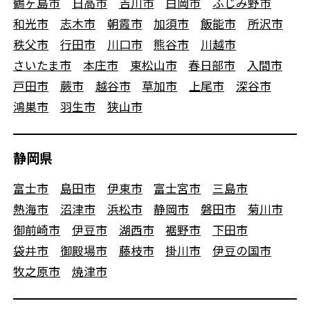
鶴ヶ島市
日高市
吉川市
白岡市
ふじみ野市
和光市
志木市
朝霞市
加須市
飯能市
所沢市
秩父市
行田市
川口市
熊谷市
川越市
さいたま市
本庄市
東松山市
春日部市
入間市
戸田市
蕨市
越谷市
草加市
上尾市
深谷市
鴻巣市
羽生市
狭山市
静岡県
富士市
島田市
伊東市
富士宮市
三島市
熱海市
沼津市
浜松市
静岡市
磐田市
菊川市
御前崎市
伊豆市
湖西市
裾野市
下田市
袋井市
御殿場市
藤枝市
掛川市
伊豆の国市
牧之原市
焼津市