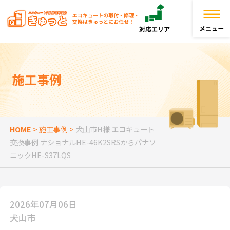
エコキュートの取付・修理・
交換はきゅっとにお任せ！
トップページ
施工事例
きゅっとが選ばれる理由
エコキュートを探す
HOME
>
施工事例
>
犬山市H様 エコキュート
交換事例 ナショナルHE-46K2SRSからパナソ
お役立ち情報
ニックHE-S37LQS
お客様の声
2026年07月06日
よくある質問
犬山市