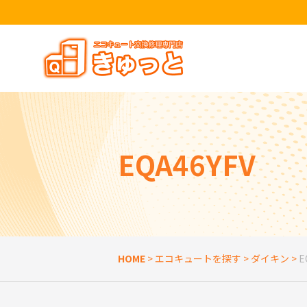
トップページ
きゅっとが選ばれる理由
エコキュートを探す
EQA46YFV
お役立ち情報
お客様の声
よくある質問
HOME
>
エコキュートを探す
>
ダイキン
>
E
SNSアカウント