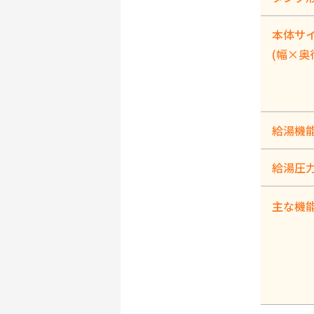
本体サ
(幅×奥
給湯機
給湯圧
主な機