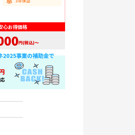
3年保証
安心お得価格
000
円(税込)〜
ネ2025事業の補助金で
円
応