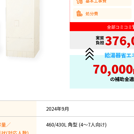
基本工事費
処分費
全部コミコミ
376,
実質
負担
給湯器省エ
70,000
の補助金適
2024年9月
容量／
460/430L 角型 (4〜7人向け)
状(対応人数)