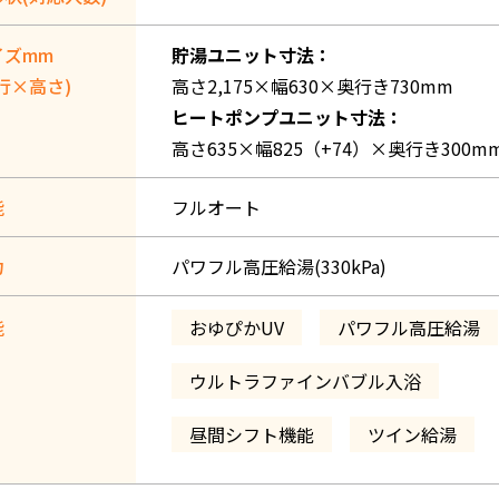
イズmm
貯湯ユニット寸法：
行×高さ)
高さ2,175×幅630×奥行き730mm
ヒートポンプユニット寸法：
高さ635×幅825（+74）×奥行き300m
能
フルオート
力
パワフル高圧給湯(330kPa)
能
おゆぴかUV
パワフル高圧給湯
ウルトラファインバブル入浴
昼間シフト機能
ツイン給湯