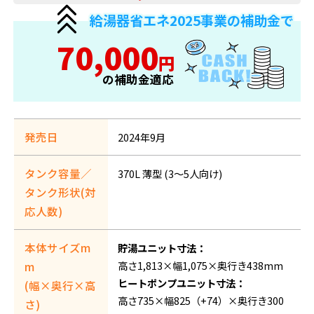
給湯器省エネ2025事業の補助金で
70,000
円
の補助金適応
発売日
2024年9月
タンク容量／
370L 薄型 (3〜5人向け)
タンク形状(対
応人数)
本体サイズm
貯湯ユニット寸法：
高さ1,813×幅1,075×奥行き438mm
m
ヒートポンプユニット寸法：
(幅×奥行×高
高さ735×幅825（+74）×奥行き300
さ)