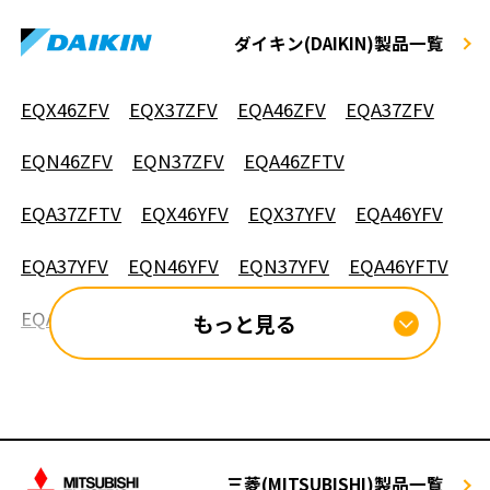
ダイキン(DAIKIN)製品一覧
EQX46ZFV
EQX37ZFV
EQA46ZFV
EQA37ZFV
EQN46ZFV
EQN37ZFV
EQA46ZFTV
EQA37ZFTV
EQX46YFV
EQX37YFV
EQA46YFV
EQA37YFV
EQN46YFV
EQN37YFV
EQA46YFTV
EQA37YFTV
もっと見る
三菱(MITSUBISHI)製品一覧