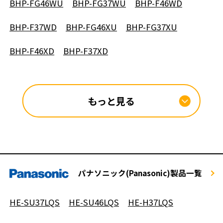
BHP-FG46WU
BHP-FG37WU
BHP-F46WD
BHP-F37WD
BHP-FG46XU
BHP-FG37XU
BHP-F46XD
BHP-F37XD
もっと見る
パナソニック(Panasonic)製品一覧
HE-SU37LQS
HE-SU46LQS
HE-H37LQS