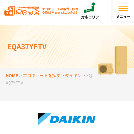
エコキュートの取付・修理・
交換はきゅっとにお任せ！
トップページ
EQA37YFTV
きゅっとが選ばれる理由
エコキュートを探す
HOME
>
エコキュートを探す
>
ダイキン
>
EQ
A37YFTV
お役立ち情報
お客様の声
よくある質問