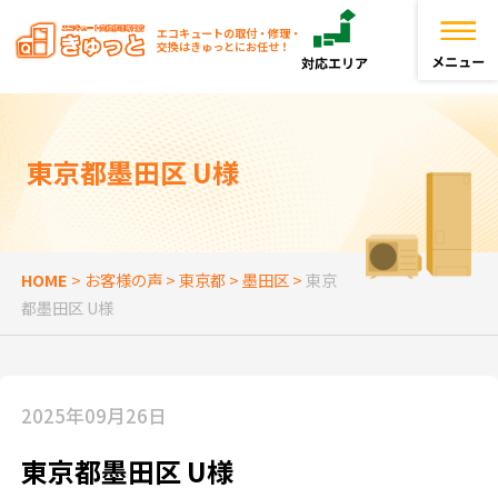
エコキュートの取付・修理・
交換はきゅっとにお任せ！
トップページ
東京都墨田区 U様
きゅっとが選ばれる理由
エコキュートを探す
HOME
>
お客様の声
>
東京都
>
墨田区
>
東京
都墨田区 U様
お役立ち情報
お客様の声
2025年09月26日
よくある質問
東京都墨田区 U様