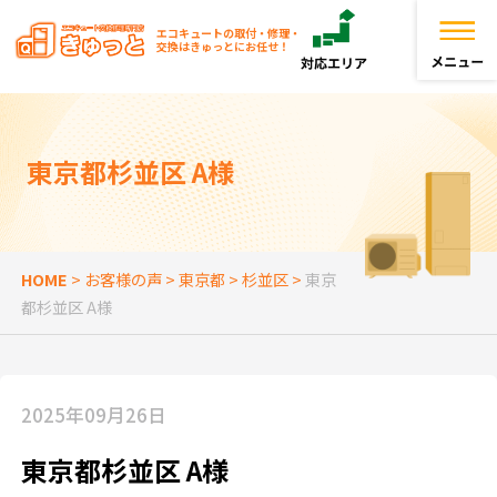
エコキュートの取付・修理・
交換はきゅっとにお任せ！
トップページ
東京都杉並区 A様
きゅっとが選ばれる理由
エコキュートを探す
HOME
>
お客様の声
>
東京都
>
杉並区
>
東京
都杉並区 A様
お役立ち情報
お客様の声
2025年09月26日
よくある質問
東京都杉並区 A様