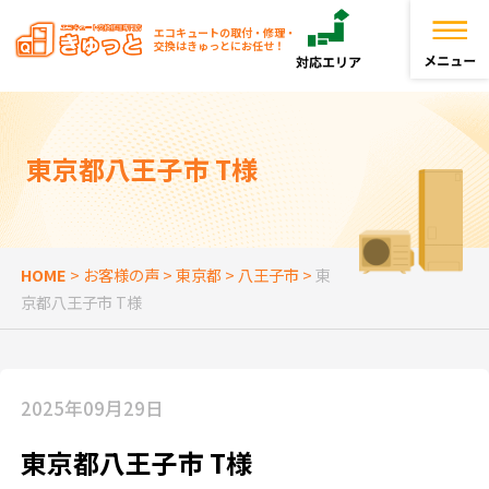
エコキュートの取付・修理・
交換はきゅっとにお任せ！
トップページ
東京都八王子市 T様
きゅっとが選ばれる理由
エコキュートを探す
HOME
>
お客様の声
>
東京都
>
八王子市
>
東
京都八王子市 T様
お役立ち情報
お客様の声
2025年09月29日
よくある質問
東京都八王子市 T様