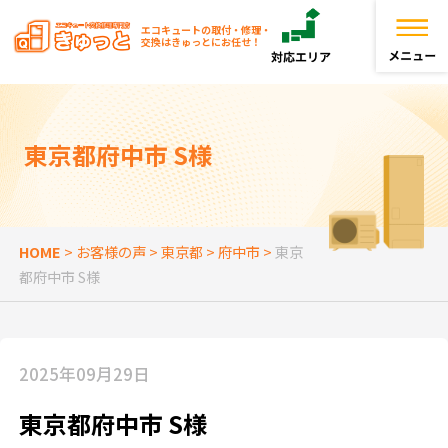
エコキュートの取付・修理・
交換はきゅっとにお任せ！
トップページ
東京都府中市 S様
きゅっとが選ばれる理由
エコキュートを探す
HOME
>
お客様の声
>
東京都
>
府中市
>
東京
都府中市 S様
お役立ち情報
お客様の声
2025年09月29日
よくある質問
東京都府中市 S様