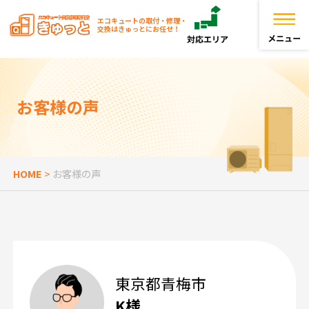
エコキュートの取付・修理・
交換はきゅっとにお任せ！
トップページ
お客様の声
きゅっとが選ばれる理由
エコキュートを探す
HOME
>
お客様の声
お役立ち情報
お客様の声
東京都青梅市
よくある質問
K様