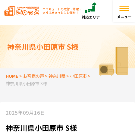
エコキュートの取付・修理・
交換はきゅっとにお任せ！
トップページ
神奈川県小田原市 S様
きゅっとが選ばれる理由
エコキュートを探す
HOME
>
お客様の声
>
神奈川県
>
小田原市
>
神奈川県小田原市 S様
お役立ち情報
お客様の声
2025年09月16日
よくある質問
神奈川県小田原市 S様