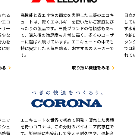
られる
高性能と省エネ性の両立を実現した三菱のエコキ
日立
やエコ
ュートは、賢くエネルギーを使いたいご家庭にぴ
して
ーサー
ったりの製品です。三菱ブランドの信頼感もあっ
ず水
希少な
て、購入後の満足度も非常に高く、多くのユーザ
や蛇
術力を
ーに選ばれ続けています。エコキュートの中でも
タン
ズに対
特に安定した人気を誇る、おすすめのメーカーで
では
す。
れて
みる
取り扱い機種をみる
ソニッ
エコキュートを世界で初めて開発・販売した実績
のシェ
を持つコロナは、この分野のパイオニア的存在で
光熱費
す。災害時にも安心して使える耐久性や、運転音