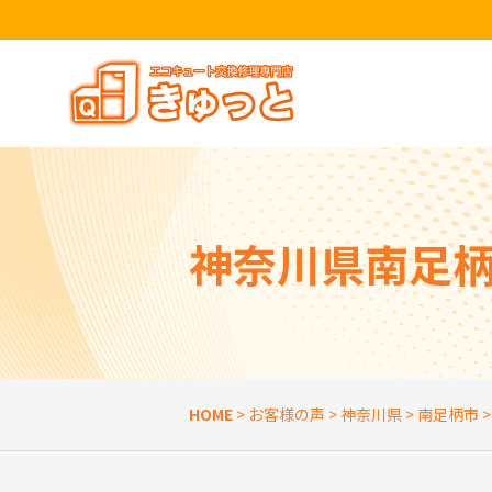
トップページ
きゅっとが選ばれる理由
エコキュートを探す
神奈川県南足柄
お役立ち情報
お客様の声
よくある質問
HOME
>
お客様の声
>
神奈川県
>
南足柄市
SNSアカウント