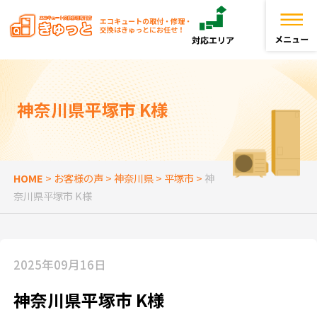
エコキュートの取付・修理・
交換はきゅっとにお任せ！
トップページ
神奈川県平塚市 K様
きゅっとが選ばれる理由
エコキュートを探す
HOME
>
お客様の声
>
神奈川県
>
平塚市
>
神
奈川県平塚市 K様
お役立ち情報
お客様の声
2025年09月16日
よくある質問
神奈川県平塚市 K様