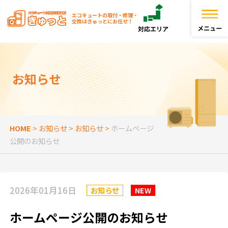
エコキュートの取付・修理・
交換はきゅっとにお任せ！
トップページ
お知らせ
きゅっとが選ばれる理由
エコキュートを探す
HOME
>
お知らせ
>
お知らせ
>
ホームページ
公開のお知らせ
お役立ち情報
お客様の声
2026年01月16日
お知らせ
NEW
よくある質問
ホームページ公開のお知らせ