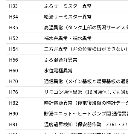
H33
ふろサーミスター異常
H34
給湯サーミスター異常
H35
高温異常（タンク上部の残湯サーミスタ
H52
補水弁異常・補水異常
H54
三方弁異常（弁の位置検出ができない）
H56
ふろ混合弁異常
H60
水位電極異常
H70
通信異常（メイン基板と暖房基板の通信
H76
リモコン通信異常（16回通信しても通信
H82
時計電源異常（停電復帰後の時計データ
H90
貯湯ユニット〜ヒートポンプ間 通信異常
H91
温度過昇検知（保安器作動｜37R1・37R