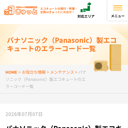
エコキュートの取付・修理・
交換はきゅっとにお任せ！
トップページ
パナソニック（Panasonic）製エコ
キュートのエラーコード一覧
きゅっとが選ばれる理由
エコキュートを探す
HOME
>
お役立ち情報
>
メンテナンス
>
パナ
ソニック（Panasonic）製エコキュートのエ
お役立ち情報
ラーコード一覧
お客様の声
2026年07月07日
よくある質問