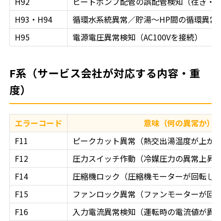
H92
ヒートポンプ配管の誤配管検知（往き・
H93・H94
循環水系統異常／貯湯〜HP間の循環異常
H95
電源電圧異常検知（AC100Vを接続）
F系（サービス会社が対応する内容・重
度）
エラーコード
意味（何の異常か）
F11
ピークカット異常（熱交出湯温度が上が
F12
圧力スイッチ作動（冷媒圧力の異常上昇
F14
圧縮機ロック（圧縮機モーターが回転し
F15
ファンロック異常（ファンモーターが回
F16
入力電流異常検知（運転時の電流値が異