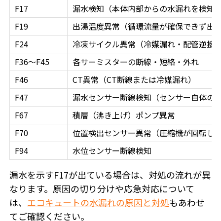
F17
漏水検知（本体内部からの水漏れを検知
F19
出湯温度異常（循環流量が確保できず出
F24
冷凍サイクル異常（冷媒漏れ・配管逆接
F36〜F45
各サーミスターの断線・短絡・外れ
F46
CT異常（CT断線または冷媒漏れ）
F47
漏水センサー断線検知（センサー自体の
F67
積層（沸き上げ）ポンプ異常
F70
位置検出センサー異常（圧縮機が回転し
F94
水位センサー断線検知
漏水を示すF17が出ている場合は、対処の流れが異
なります。原因の切り分けや応急対応について
は、
エコキュートの水漏れの原因と対処
もあわせ
てご確認ください。